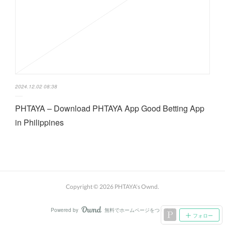
2024.12.02 08:38
PHTAYA – Download PHTAYA App Good Betting App
in Philippines
Copyright ©
2026
PHTAYA's Ownd
.
Powered by
無料でホームページをつくろう
AmebaOwnd
フォロー